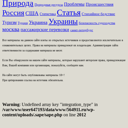
Природа
Проблемы
Происшествия
Природные ресурсы
Статья
Россия
США
Стихийное бедствие
Статистика
Украины
Украина
Туризм
Турция
безопасность судоходства
москва
пассажирские перевозки
санкт-петербург
Все материалы на данном сайте взяты из открытых источников и предоставляются исключительно в
ознакомительных целях. Права на материалы принадлежат их владельцам. Администрация сайта
ответственности за содержание материала не несет.
Если Вы обнаружили на нашем сайте материалы, которые нарушают авторские права, принадлежащие
Вам, Вашей компании или организации, пожалуйста, сообщите нам.
На сайте могут быть опубликованы материалы 18+!
При цитировании ссылка на источник обязательна.
Warning
: Undefined array key "integration_type" in
/var/www/user647193/data/www/564911.ru/wp-
content/uploads/.sape/sape.php
on line
2012