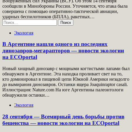
Вооруженных сил Украины (ВСУ). Об этом 14 сентября
сообщили в Минобороны России. Уточняется, что атака была
совершена с помощью оперативно-тактической авиации,
ударных беспилотников (БПЛА), ракетных…
Найти:
Экология
В Аргентине нашли одного из последних
динозавров-мегарапторов — новости экологии
на ECOportal
Новый хищный динозавр с мощными когтистыми лапами был
обнаружен в Аргентине. Эта находка проливает свет на то,
кто доминировал в пищевой цепи Южной Америки незадолго
до вымирания динозавров. Останки ящера Joaquinraptor casali.
Иллюстрация: Nature.com На юге Аргентины палеонтологи
обнаружили останки…
Экология
28 сентября — Всемирный день борьбы против
бешенства — новости экологии на ECOportal