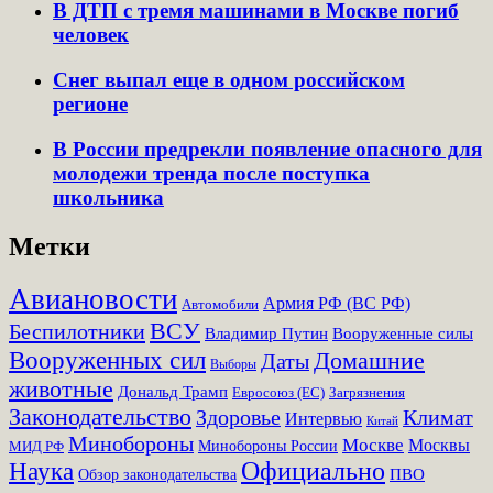
В ДТП с тремя машинами в Москве погиб
человек
Снег выпал еще в одном российском
регионе
В России предрекли появление опасного для
молодежи тренда после поступка
школьника
Метки
Авиановости
Армия РФ (ВС РФ)
Автомобили
ВСУ
Беспилотники
Вооруженные силы
Владимир Путин
Вооруженных сил
Домашние
Даты
Выборы
животные
Дональд Трамп
Евросоюз (ЕС)
Загрязнения
Законодательство
Здоровье
Климат
Интервью
Китай
Минобороны
Москве
Москвы
Минобороны России
МИД РФ
Наука
Официально
ПВО
Обзор законодательства