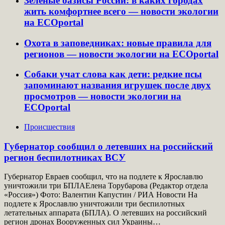
Зеленые оазисы России: в каких городах
жить комфортнее всего — новости экологии
на ECOportal
Охота в заповедниках: новые правила для
регионов — новости экологии на ECOportal
Собаки учат слова как дети: редкие псы
запоминают названия игрушек после двух
просмотров — новости экологии на
ECOportal
Происшествия
Губернатор сообщил о летевших на российский
регион беспилотниках ВСУ
Губернатор Евраев сообщил, что на подлете к Ярославлю
уничтожили три БПЛАЕлена Торубарова (Редактор отдела
«Россия») Фото: Валентин Капустин / РИА Новости На
подлете к Ярославлю уничтожили три беспилотных
летательных аппарата (БПЛА). О летевших на российский
регион дронах Вооруженных сил Украины…