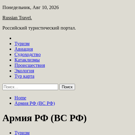
Skip
Понедельник, Авг 10, 2026
to
Russian Travel.
content
Российский туристический портал.
Туризм
Авиация
Судоходство
Катаклизмы
Происшествия
Экология
Тур карта
Найти:
Home
Армия РФ (ВС РФ)
Армия РФ (ВС РФ)
Туризм