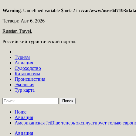
Warning
: Undefined variable $meta2 in
/var/www/user647193/data
Skip
Четверг, Авг 6, 2026
to
Russian Travel.
content
Российский туристический портал.
Туризм
Авиация
Судоходство
Катаклизмы
Происшествия
Экология
Тур карта
Найти:
Home
Авиация
Американская JetBlue теперь эксплуатирует только евро
Авиация