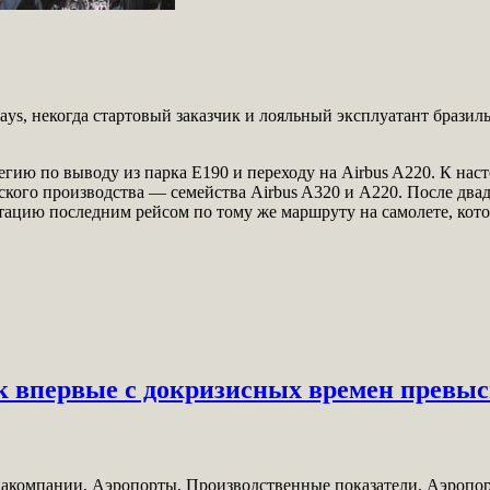
ys, некогда стартовый заказчик и лояльный эксплуатант бразил
егию по выводу из парка E190 и переходу на Airbus A220. К нас
кого производства — семейства Airbus A320 и A220. После двад
ацию последним рейсом по тому же маршруту на самолете, котор
 впервые с докризисных времен превыси
иакомпании, Аэропорты, Производственные показатели, Аэропорт