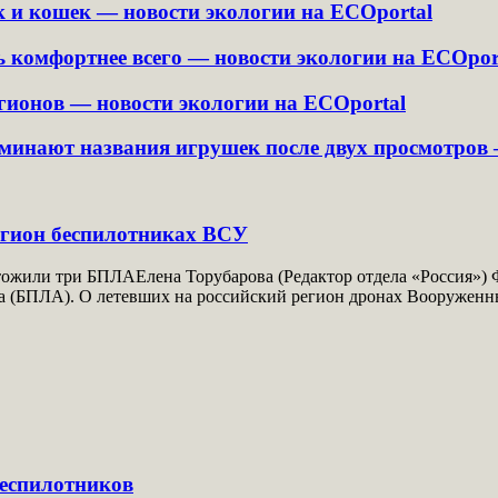
и кошек — новости экологии на ECOportal
ь комфортнее всего — новости экологии на ECOpor
егионов — новости экологии на ECOportal
поминают названия игрушек после двух просмотров
егион беспилотниках ВСУ
тожили три БПЛАЕлена Торубарова (Редактор отдела «Россия») 
а (БПЛА). О летевших на российский регион дронах Вооруженн
еспилотников