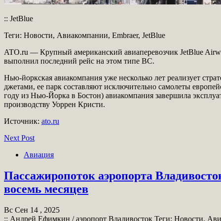
:: JetBlue
Теги: Новости, Авиакомпании, Embraer, JetBlue
ATO.ru — Крупный американский авиаперевозчик JetBlue Airwa
выполнил последний рейс на этом типе ВС.
Нью-йоркская авиакомпания уже несколько лет реализует страт
джетами, ее парк составляют исключительно самолеты европейс
году из Нью-Йорка в Бостон) авиакомпания завершила эксплуат
производству Уоррен Кристи.
Источник:
ato.ru
Next Post
Авиация
Пассажиропоток аэропорта Владивосток
восемь месяцев
Вс Сен 14 , 2025
:: Андрей Ефимкин / аэропорт Владивосток Теги: Новости, Ав