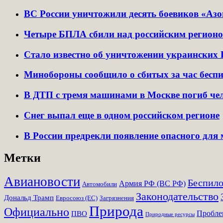
ВС России уничтожили десять боевиков «Аз
Четыре БПЛА сбили над российским регион
Стало известно об уничтожении украински
Минобороны сообщило о сбитых за час бесп
В ДТП с тремя машинами в Москве погиб че
Снег выпал еще в одном российском регионе
В России предрекли появление опасного для
Метки
Авиановости
Беспил
Армия РФ (ВС РФ)
Автомобили
Законодательство
Дональд Трамп
Евросоюз (ЕС)
Загрязнения
Природа
Официально
Пробл
ПВО
Природные ресурсы