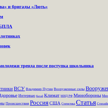
ова» и бригады «Лють»
ом
х БПЛА
илотниках
ловек
 молодежи тренда после поступка школьника
Вооруже
ВСУ
отники
Вооруженные силы
Владимир Путин
Здоровье
Климат
Минобороны
Интервью
Мин
МИД РФ
Китай
Статья
Россия
США
емы
Происшествия
Стихийн
Статистика