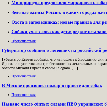
Минприроды предложило маркировать собак 
Зеленые оазисы России: в каких городах жит
Охота в заповедниках: новые правила для р
Собаки учат слова как дети: редкие псы за
Происшествия
Губернатор сообщил о летевших на российский р
Губернатор Евраев сообщил, что на подлете к Ярославлю унич
Ярославлю уничтожили три беспилотных летательных аппарат
области Михаил Евраев в своем Telegram. […]
Происшествия
В Москве произошел пожар в приюте для собак
Происшествия
Названо число сбитых силами ПВО украинских б