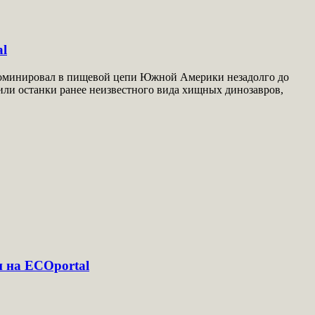
al
 доминировал в пищевой цепи Южной Америки незадолго до
жили останки ранее неизвестного вида хищных динозавров,
и на ECOportal