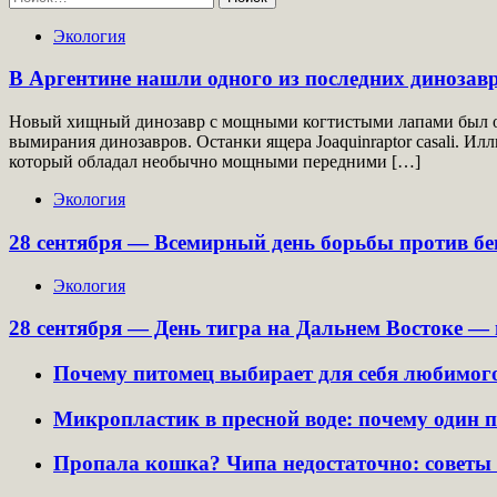
Экология
В Аргентине нашли одного из последних динозав
Новый хищный динозавр с мощными когтистыми лапами был об
вымирания динозавров. Останки ящера Joaquinraptor casali. 
который обладал необычно мощными передними […]
Экология
28 сентября — Всемирный день борьбы против бе
Экология
28 сентября — День тигра на Дальнем Востоке — 
Почему питомец выбирает для себя любимого
Микропластик в пресной воде: почему один п
Пропала кошка? Чипа недостаточно: советы 