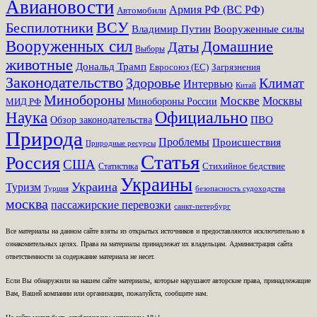
Авиановости
Армия РФ (ВС РФ)
Автомобили
ВСУ
Беспилотники
Вооруженные силы
Владимир Путин
Вооруженных сил
Домашние
Даты
Выборы
животные
Дональд Трамп
Евросоюз (ЕС)
Загрязнения
Законодательство
Здоровье
Климат
Интервью
Китай
Минобороны
Москве
Москвы
Минобороны России
МИД РФ
Наука
Официально
ПВО
Обзор законодательства
Природа
Проблемы
Происшествия
Природные ресурсы
Статья
Россия
США
Стихийное бедствие
Статистика
Украины
Украина
Туризм
Турция
безопасность судоходства
москва
пассажирские перевозки
санкт-петербург
Все материалы на данном сайте взяты из открытых источников и предоставляются исключительно в
ознакомительных целях. Права на материалы принадлежат их владельцам. Администрация сайта
ответственности за содержание материала не несет.
Если Вы обнаружили на нашем сайте материалы, которые нарушают авторские права, принадлежащие
Вам, Вашей компании или организации, пожалуйста, сообщите нам.