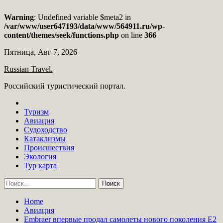
Warning
: Undefined variable $meta2 in
/var/www/user647193/data/www/564911.ru/wp-
content/themes/seek/functions.php
on line
366
Skip
Пятница, Авг 7, 2026
to
Russian Travel.
content
Российский туристический портал.
Туризм
Авиация
Судоходство
Катаклизмы
Происшествия
Экология
Тур карта
Найти:
Home
Авиация
Embraer впервые продал самолеты нового поколения E2