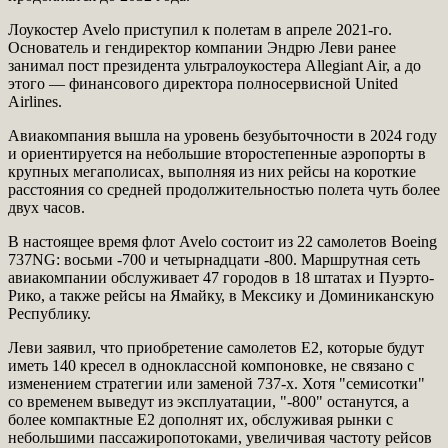
Лоукостер Avelo приступил к полетам в апреле 2021-го.
Основатель и гендиректор компании Эндрю Леви ранее
занимал пост президента ультралоукостера Allegiant Air, а до
этого — финансового директора полносервисной United
Airlines.
Авиакомпания вышла на уровень безубыточности в 2024 году
и ориентируется на небольшие второстепенные аэропорты в
крупных мегаполисах, выполняя из них рейсы на короткие
расстояния со средней продолжительностью полета чуть более
двух часов.
В настоящее время флот Avelo состоит из 22 самолетов Boeing
737NG: восьми -700 и четырнадцати -800. Маршрутная сеть
авиакомпании обслуживает 47 городов в 18 штатах и Пуэрто-
Рико, а также рейсы на Ямайку, в Мексику и Доминиканскую
Республику.
Леви заявил, что приобретение самолетов E2, которые будут
иметь 140 кресел в одноклассной компоновке, не связано с
изменением стратегии или заменой 737-х. Хотя "семисотки"
со временем выведут из эксплуатации, "-800" останутся, а
более компактные E2 дополнят их, обслуживая рынки с
небольшими пассажиропотоками, увеличивая частоту рейсов