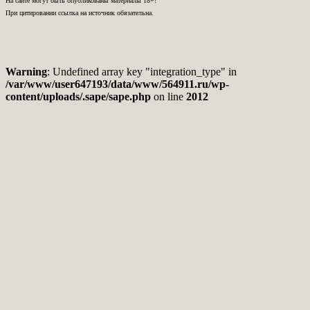
На сайте могут быть опубликованы материалы 18+!
При цитировании ссылка на источник обязательна.
Warning
: Undefined array key "integration_type" in
/var/www/user647193/data/www/564911.ru/wp-
content/uploads/.sape/sape.php
on line
2012