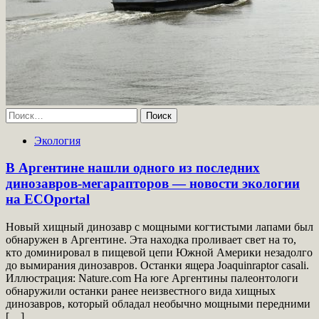
Найти:
Экология
В Аргентине нашли одного из последних
динозавров-мегарапторов — новости экологии
на ECOportal
Новый хищный динозавр с мощными когтистыми лапами был
обнаружен в Аргентине. Эта находка проливает свет на то,
кто доминировал в пищевой цепи Южной Америки незадолго
до вымирания динозавров. Останки ящера Joaquinraptor casali.
Иллюстрация: Nature.com На юге Аргентины палеонтологи
обнаружили останки ранее неизвестного вида хищных
динозавров, который обладал необычно мощными передними
[…]