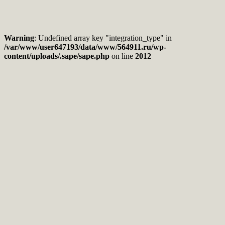
Warning
: Undefined array key "integration_type" in
/var/www/user647193/data/www/564911.ru/wp-
content/uploads/.sape/sape.php
on line
2012