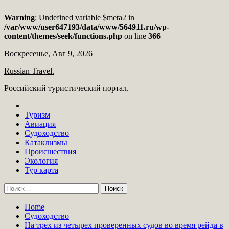
Warning
: Undefined variable $meta2 in
/var/www/user647193/data/www/564911.ru/wp-
content/themes/seek/functions.php
on line
366
Skip
Воскресенье, Авг 9, 2026
to
Russian Travel.
content
Российский туристический портал.
Туризм
Авиация
Судоходство
Катаклизмы
Происшествия
Экология
Тур карта
Найти:
Home
Судоходство
На трех из четырех проверенных судов во время рейда в