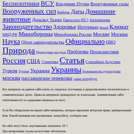
ВСУ
Беспилотники
Вооруженные силы
Владимир Путин
Вооруженных сил
Домашние
Даты
Выборы
животные
Дональд Трамп
Евросоюз (ЕС)
Загрязнения
Законодательство
Здоровье
Климат
Интервью
Китай
Минобороны
Москве
Москвы
Минобороны России
МИД РФ
Наука
Официально
ПВО
Обзор законодательства
Природа
Проблемы
Происшествия
Природные ресурсы
Статья
Россия
США
Стихийное бедствие
Статистика
Украины
Украина
Туризм
Турция
безопасность судоходства
москва
пассажирские перевозки
санкт-петербург
Все материалы на данном сайте взяты из открытых источников и предоставляются исключительно в
ознакомительных целях. Права на материалы принадлежат их владельцам. Администрация сайта
ответственности за содержание материала не несет.
Если Вы обнаружили на нашем сайте материалы, которые нарушают авторские права, принадлежащие
Вам, Вашей компании или организации, пожалуйста, сообщите нам.
На сайте могут быть опубликованы материалы 18+!
При цитировании ссылка на источник обязательна.