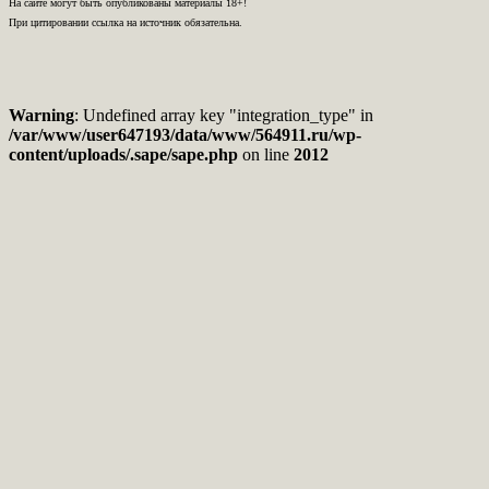
На сайте могут быть опубликованы материалы 18+!
При цитировании ссылка на источник обязательна.
Warning
: Undefined array key "integration_type" in
/var/www/user647193/data/www/564911.ru/wp-
content/uploads/.sape/sape.php
on line
2012