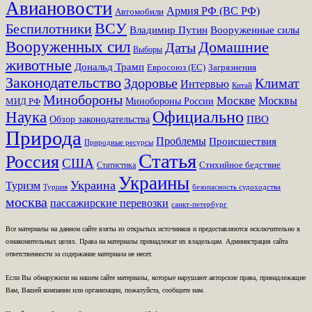
Авиановости
Армия РФ (ВС РФ)
Автомобили
ВСУ
Беспилотники
Вооруженные силы
Владимир Путин
Вооруженных сил
Домашние
Даты
Выборы
животные
Дональд Трамп
Евросоюз (ЕС)
Загрязнения
Законодательство
Здоровье
Климат
Интервью
Китай
Минобороны
Москве
Москвы
Минобороны России
МИД РФ
Наука
Официально
ПВО
Обзор законодательства
Природа
Проблемы
Происшествия
Природные ресурсы
Статья
Россия
США
Стихийное бедствие
Статистика
Украины
Украина
Туризм
Турция
безопасность судоходства
москва
пассажирские перевозки
санкт-петербург
Все материалы на данном сайте взяты из открытых источников и предоставляются исключительно в
ознакомительных целях. Права на материалы принадлежат их владельцам. Администрация сайта
ответственности за содержание материала не несет.
Если Вы обнаружили на нашем сайте материалы, которые нарушают авторские права, принадлежащие
Вам, Вашей компании или организации, пожалуйста, сообщите нам.