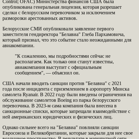
Control; OFAC) Министерства финансов США была
опубликована генеральная лицензия, которая разрешает
сделки с белорусским перевозчиком за исключением
разморозки арестованных активов.
Белорусские СМИ опубликовали заявление первого
заместителя гендиректора "Белавиа" Глеба Пархамовича,
который признал, что это событие стало неожиданными для
авиакомпании.
"К сожалению, мы подробностями сейчас не
располагаем. Как только они станут известны,
авиакомпания выступит с официальным
сообщением", — объяснил он.
США начали вводить санкции против "Белавиа" с 2021
года после инцидента с приземлением в аэропорту Минска
самолета Ryanair. В 2022 году были введены ограничения на
обслуживание самолетов Boeing из парка белорусского
перевозчика. В 2023-м сама компания была внесена в
санкционные списки, которые запрещали взаимодействие с
ней американских юридических и физических лиц.
Однако сильнее всего на "Белавиа" повлияли санкции
Евросоюза и Великобритании, которые закрыли для нее свое
воздушное пространство. В результате в маршрутной сети