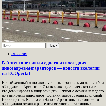
Найти:
Экология
В Аргентине нашли одного из последних
динозавров-мегарапторов — новости экологии
на ECOportal
Новый хищный динозавр с мощными когтистыми лапами был
обнаружен в Аргентине. Эта находка проливает свет на то,
кто доминировал в пищевой цепи Южной Америки незадолго
до вымирания динозавров. Останки ящера Joaquinraptor casali.
Иллюстрация: Nature.com На юге Аргентины палеонтологи
обнаружили останки ранее неизвестного вида хищных