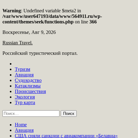
Warning
: Undefined variable $meta2 in
/var/www/user647193/data/www/564911.ru/wp-
content/themes/seek/functions.php
on line
366
Skip
Воскресенье, Авг 9, 2026
to
Russian Travel.
content
Российский туристический портал.
Туризм
Авиация
Судоходство
Катаклизмы
Происшествия
Экология
Тур карта
Найти:
Home
Авиация
США сняли санкции с авиакомпании «Белавиа»